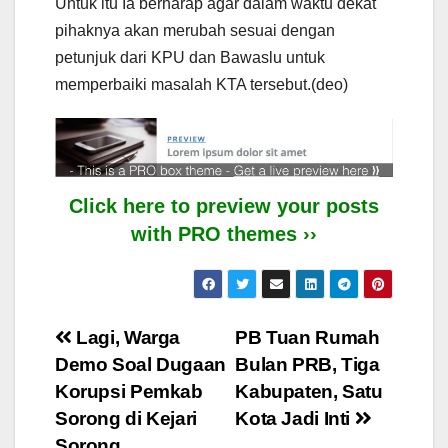
Untuk itu Ia berharap agar dalam waktu dekat
pihaknya akan merubah sesuai dengan
petunjuk dari KPU dan Bawaslu untuk
memperbaiki masalah KTA tersebut.(deo)
Click here to preview your posts
with PRO themes ››
Post
Lagi, Warga
PB Tuan Rumah
Demo Soal Dugaan
Bulan PRB, Tiga
navigation
Korupsi Pemkab
Kabupaten, Satu
Sorong di Kejari
Kota Jadi Inti
Sorong