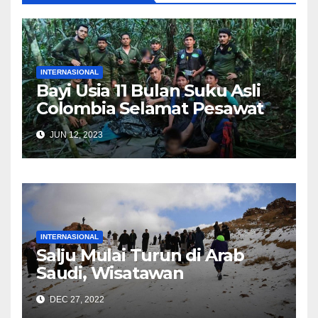
INTERNASIONAL
Bayi Usia 11 Bulan Suku Asli
Colombia Selamat Pesawat
Jatuh, 40 Hari Tersesat di
JUN 12, 2023
Hutan Amazon
INTERNASIONAL
Salju Mulai Turun di Arab
Saudi, Wisatawan
Berbondong Datang
DEC 27, 2022