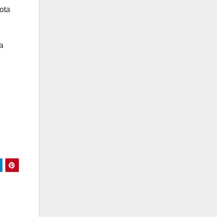
ota
a