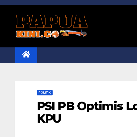
Skip
to
content
POLITIK
PSI PB Optimis Lo
KPU