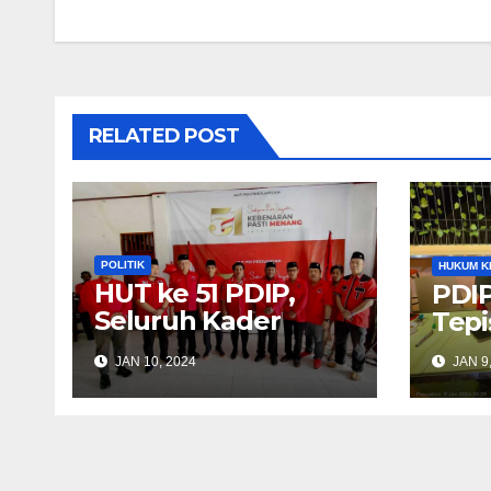
RELATED POST
POLITIK
HUKUM K
HUT ke 51 PDIP,
PDIP
Seluruh Kader
Tepi
Diingatkan Selalu
JAN 10, 2024
JAN 9
Komunikasi
Dengan Masyarakat