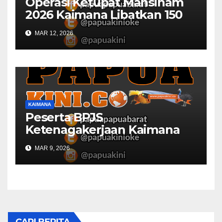
Operasi Ketupat Mansinam
2026 Kaimana Libatkan 150
Personil Gabungan
MAR 12, 2026
KAIMANA
Peserta BPJS
Ketenagakerjaan Kaimana
Berkurang 53 Persen di 2026
MAR 9, 2026
CARI BERITA