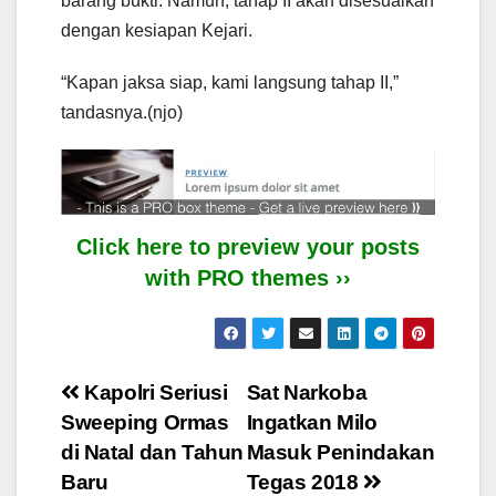
barang bukti. Namun, tahap II akan disesuaikan
dengan kesiapan Kejari.
“Kapan jaksa siap, kami langsung tahap II,”
tandasnya.(njo)
Click here to preview your posts
with PRO themes ››
Post
Kapolri Seriusi
Sat Narkoba
Sweeping Ormas
Ingatkan Milo
navigation
di Natal dan Tahun
Masuk Penindakan
Baru
Tegas 2018