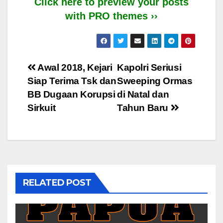
Click here to preview your posts
with PRO themes ››
Post
Awal 2018, Kejari
Kapolri Seriusi
Siap Terima Tsk dan
Sweeping Ormas
navigation
BB Dugaan Korupsi
di Natal dan
Sirkuit
Tahun Baru
RELATED POST