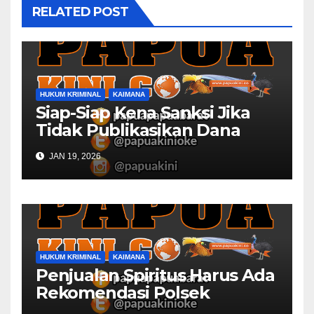
RELATED POST
HUKUM KRIMINAL
KAIMANA
Siap-Siap Kena Sanksi Jika
Tidak Publikasikan Dana
Desa
JAN 19, 2026
HUKUM KRIMINAL
KAIMANA
Penjualan Spiritus Harus Ada
Rekomendasi Polsek
Kaimana