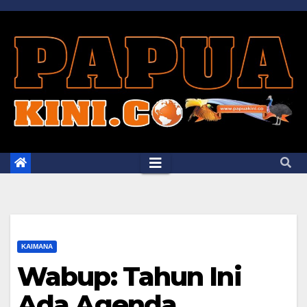
Skip
to
content
KAIMANA
Wabup: Tahun Ini
Ada Agenda