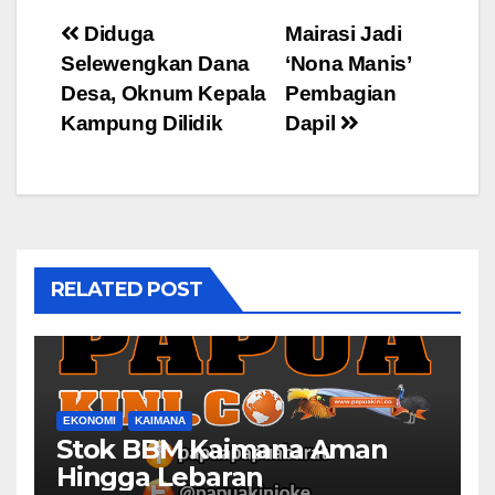
Post
Diduga
Mairasi Jadi
Selewengkan Dana
‘Nona Manis’
navigation
Desa, Oknum Kepala
Pembagian
Kampung Dilidik
Dapil
RELATED POST
EKONOMI
KAIMANA
Stok BBM Kaimana Aman
Hingga Lebaran