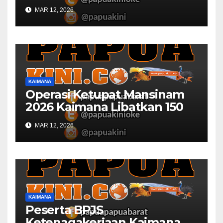
MAR 12, 2026
KAIMANA
Operasi Ketupat Mansinam
2026 Kaimana Libatkan 150
Personil Gabungan
MAR 12, 2026
KAIMANA
Peserta BPJS
Ketenagakerjaan Kaimana