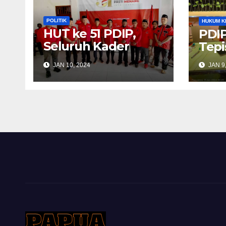
POLITIK
HUKUM K
HUT ke 51 PDIP,
PDIP
Seluruh Kader
Tepi
Diingatkan Selalu
JAN 10, 2024
JAN 9
Komunikasi
Dengan Masyarakat