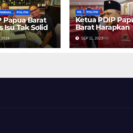
PB
POLITIK
RIMINAL
POLITIK
Ketua PDIP Pap
 Papua Barat
Barat Harapkan
s Isu Tak Solid
Perhatian Jika 
, 2024
SEP 11, 2023
Usulan Perganti
Penjabat Guber