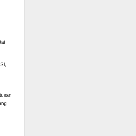
tai
SI,
utusan
yang