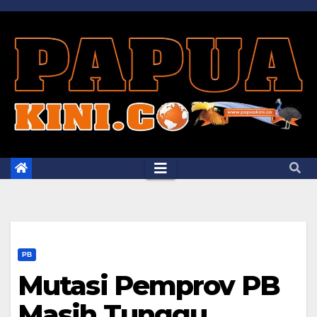
Skip
to
content
PB
Mutasi Pemprov PB
Masih Tunggu