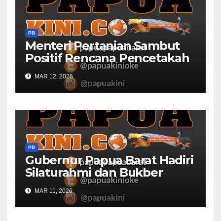
PB
Menteri Pertanian Sambut
Positif Rencana Pencetakah
Sawah dan Ladang di Papua
MAR 12, 2026
Barat
PB
Gubernur Papua Barat Hadiri
Silaturahmi dan Bukber
Bersama DPR RI dan
MAR 11, 2026
Mendagri di IPDN