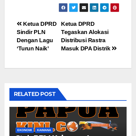
Post
Ketua DPRD
Ketua DPRD
Sindir PLN
Tegaskan Alokasi
navigation
Dengan Lagu
Distribusi Rastra
‘Turun Naik’
Masuk DPA Distrik
RELATED POST
EKONOMI
KAIMANA