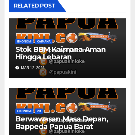
RELATED POST
EKONOMI
KAIMANA
Stok BBM Kaimana Aman
Hingga Lebaran
MAR 12, 2026
EKONOMI
PB
Berwawasan Masa Depan,
Bappeda Papua Barat
Konsultasi Publik RKPD 2027