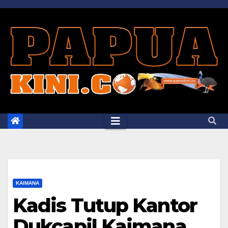
Skip
to
content
KAIMANA
Kadis Tutup Kantor
Dukcapil Kaimana,