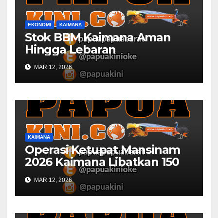
EKONOMI
KAIMANA
Stok BBM Kaimana Aman
Hingga Lebaran
MAR 12, 2026
KAIMANA
Operasi Ketupat Mansinam
2026 Kaimana Libatkan 150
Personil Gabungan
MAR 12, 2026