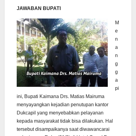
JAWABAN BUPATI
M
e
n
a
n
g
g
a
pi
ini, Bupati Kaimana Drs. Matias Mairuma
menyayangkan kejadian penutupan kantor
Dukcapil yang menyebabkan pelayanan
kepada masyarakat tidak bisa dilakukan. Hal
tersebut disampaikanya saat diwawancarai