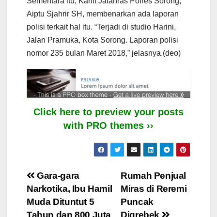
Sementara itu, Kanit Jatanras Polres Sorong,
Aiptu Sjahrir SH, membenarkan ada laporan
polisi terkait hal itu. “Terjadi di studio Harini,
Jalan Pramuka, Kota Sorong. Laporan polisi
nomor 235 bulan Maret 2018,” jelasnya.(deo)
Click here to preview your posts
with PRO themes ››
Post
Gara-gara
Rumah Penjual
Narkotika, Ibu Hamil
Miras di Reremi
navigation
Muda Dituntut 5
Puncak
Tahun dan 800 Juta
Digrebek