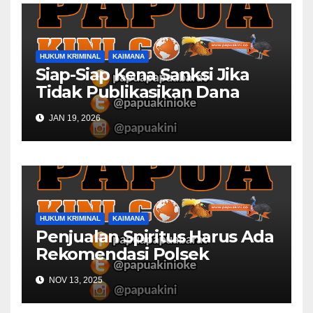
HUKUM KRIMINAL
KAIMANA
Siap-Siap Kena Sanksi Jika
Tidak Publikasikan Dana
Desa
JAN 19, 2026
HUKUM KRIMINAL
KAIMANA
Penjualan Spiritus Harus Ada
Rekomendasi Polsek
Kaimana
NOV 13, 2025