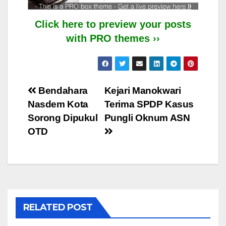
Click here to preview your posts
with PRO themes ››
Post
Bendahara
Kejari Manokwari
Nasdem Kota
Terima SPDP Kasus
navigation
Sorong Dipukul
Pungli Oknum ASN
OTD
RELATED POST