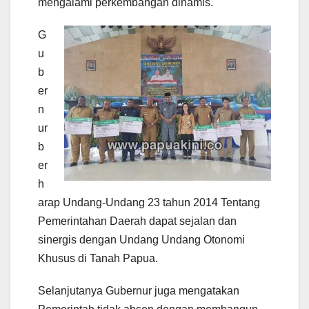
mengalami perkembangan dinamis.
G
u
b
er
n
ur
b
er
h
arap Undang-Undang 23 tahun 2014 Tentang
Pemerintahan Daerah dapat sejalan dan
sinergis dengan Undang Undang Otonomi
Khusus di Tanah Papua.
Selanjutanya Gubernur juga mengatakan