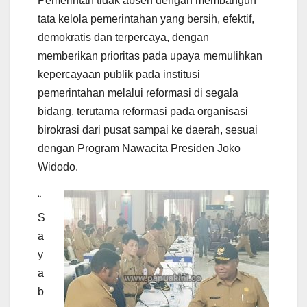
Pemerintah tidak absen dengan membangun
tata kelola pemerintahan yang bersih, efektif,
demokratis dan terpercaya, dengan
memberikan prioritas pada upaya memulihkan
kepercayaan publik pada institusi
pemerintahan melalui reformasi di segala
bidang, terutama reformasi pada organisasi
birokrasi dari pusat sampai ke daerah, sesuai
dengan Program Nawacita Presiden Joko
Widodo.
“
S
a
y
a
b