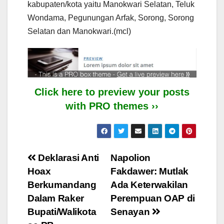
kabupaten/kota yaitu Manokwari Selatan, Teluk
Wondama, Pegunungan Arfak, Sorong, Sorong
Selatan dan Manokwari.(mcl)
Click here to preview your posts
with PRO themes ››
Post
Deklarasi Anti
Napolion
Hoax
Fakdawer: Mutlak
navigation
Berkumandang
Ada Keterwakilan
Dalam Raker
Perempuan OAP di
Bupati/Walikota
Senayan