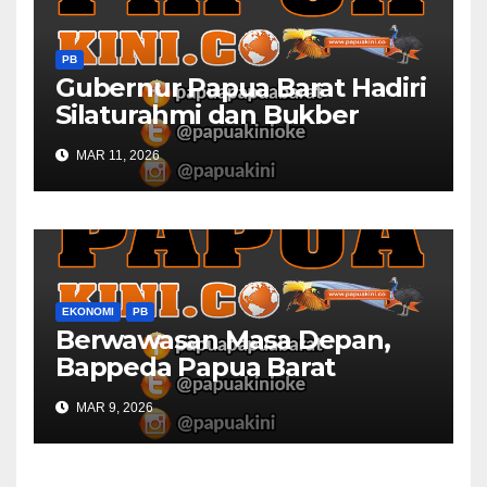
PB
Gubernur Papua Barat Hadiri
Silaturahmi dan Bukber
Bersama DPR RI dan
MAR 11, 2026
Mendagri di IPDN
EKONOMI
PB
Berwawasan Masa Depan,
Bappeda Papua Barat
Konsultasi Publik RKPD 2027
MAR 9, 2026