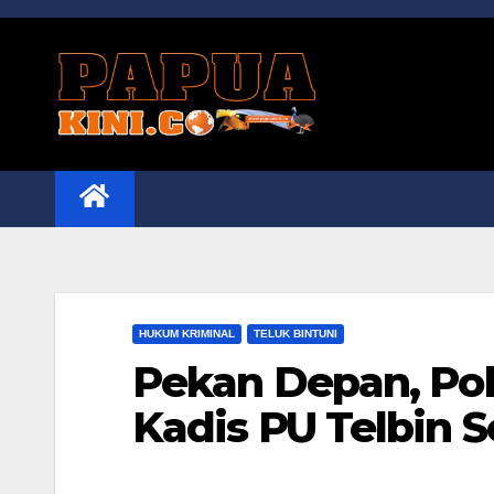
Skip
to
content
HUKUM KRIMINAL
TELUK BINTUNI
Pekan Depan, Po
Kadis PU Telbin 