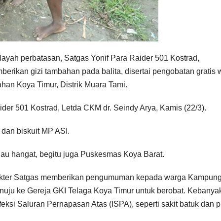
wilayah perbatasan, Satgas Yonif Para Raider 501 Kostrad,
ikan gizi tambahan pada balita, disertai pengobatan gratis 
n Koya Timur, Distrik Muara Tami.
ider 501 Kostrad, Letda CKM dr. Seindy Arya, Kamis (22/3).
 dan biskuit MP ASI.
au hangat, begitu juga Puskesmas Koya Barat.
 Dokter Satgas memberikan pengumuman kepada warga Kampun
nuju ke Gereja GKI Telaga Koya Timur untuk berobat. Kebanya
ksi Saluran Pernapasan Atas (ISPA), seperti sakit batuk dan pi