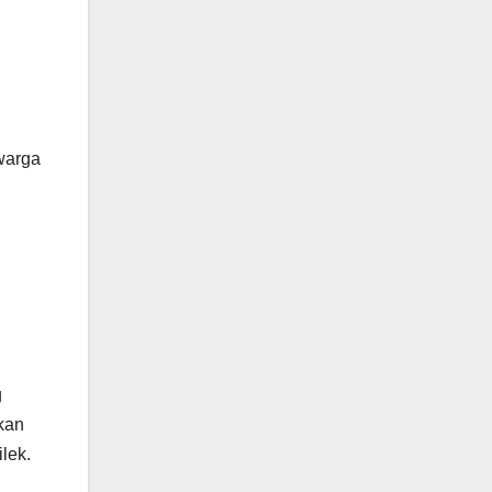
warga
g
kan
lek.