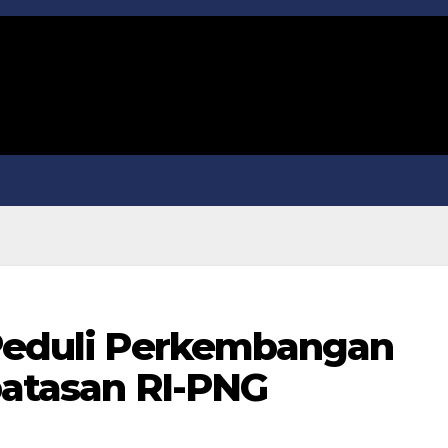
 Peduli Perkembangan
rbatasan RI-PNG