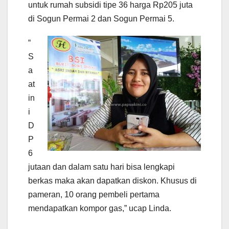
untuk rumah subsidi tipe 36 harga Rp205 juta
di Sogun Permai 2 dan Sogun Permai 5.
“
S
a
at
in
i
D
P
6
jutaan dan dalam satu hari bisa lengkapi
berkas maka akan dapatkan diskon. Khusus di
pameran, 10 orang pembeli pertama
mendapatkan kompor gas,” ucap Linda.