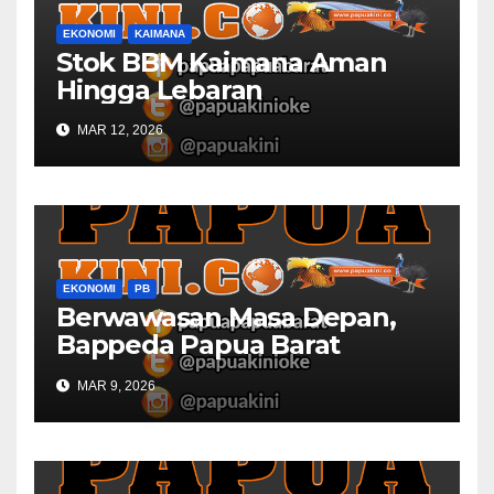
EKONOMI
KAIMANA
Stok BBM Kaimana Aman
Hingga Lebaran
MAR 12, 2026
EKONOMI
PB
Berwawasan Masa Depan,
Bappeda Papua Barat
Konsultasi Publik RKPD 2027
MAR 9, 2026