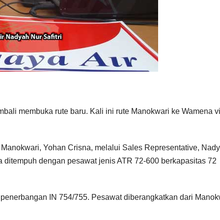
embali membuka rute baru. Kali ini rute Manokwari ke Wamena v
a Manokwari, Yohan Crisna, melalui Sales Representative, Nad
a ditempuh dengan pesawat jenis ATR 72-600 berkapasitas 72
 penerbangan IN 754/755. Pesawat diberangkatkan dari Manok