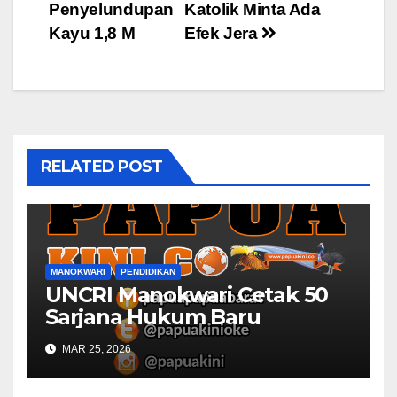
navigation
Penyelundupan
Katolik Minta Ada
Kayu 1,8 M
Efek Jera
RELATED POST
MANOKWARI
PENDIDIKAN
UNCRI Manokwari Cetak 50
Sarjana Hukum Baru
MAR 25, 2026