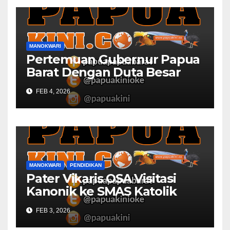
MANOKWARI
Pertemuan Gubernur Papua
Barat Dengan Duta Besar
Inggris Berbuah Manis
FEB 4, 2026
MANOKWARI
PENDIDIKAN
Pater Vikaris OSA Visitasi
Kanonik ke SMAS Katolik
Villanova Manokwari
FEB 3, 2026