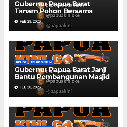
Gubernur Papua Barat
Tanam Pohon Bersama
Civitas Academica
FEB 28, 2026
Universitas Muhammadiyah
RELIGI
TELUK BINTUNI
Gubernur Papua Barat Janji
Bantu Pembangunan Masjid
Al Maun Bintuni
FEB 28, 2026