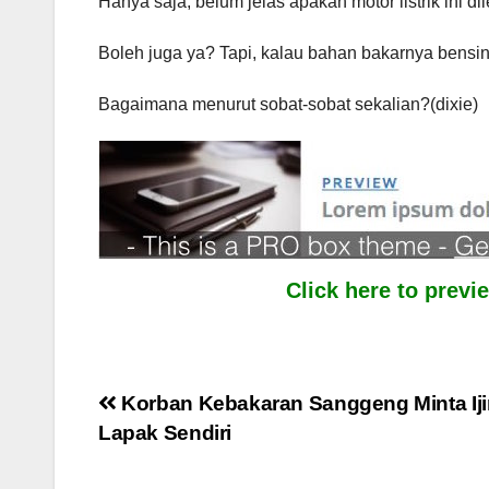
Hanya saja, belum jelas apakah motor listrik ini d
Boleh juga ya? Tapi, kalau bahan bakarnya bensin
Bagaimana menurut sobat-sobat sekalian?(dixie)
Click here to prev
Post
Korban Kebakaran Sanggeng Minta Ij
Lapak Sendiri
navigation