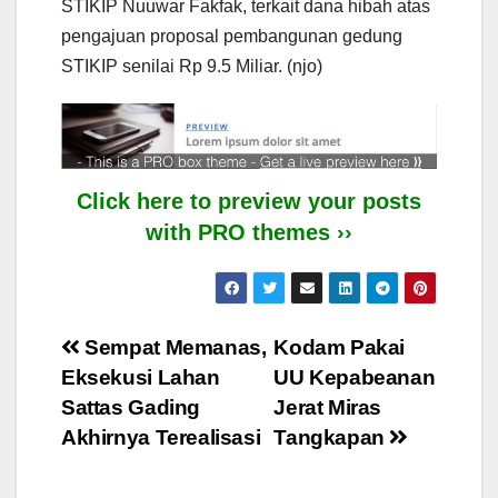
STIKIP Nuuwar Fakfak, terkait dana hibah atas
pengajuan proposal pembangunan gedung
STIKIP senilai Rp 9.5 Miliar. (njo)
Click here to preview your posts
with PRO themes ››
Post
Sempat Memanas,
Kodam Pakai
Eksekusi Lahan
UU Kepabeanan
navigation
Sattas Gading
Jerat Miras
Akhirnya Terealisasi
Tangkapan