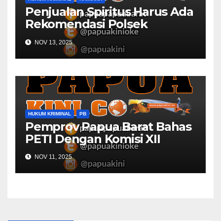
Penjualan Spiritus Harus Ada
Rekomendasi Polsek
Kaimana
NOV 13, 2025
HUKUM KRIMINAL
PB
Pemprov Papua Barat Bahas
PETI Dengan Komisi XII
NOV 11, 2025