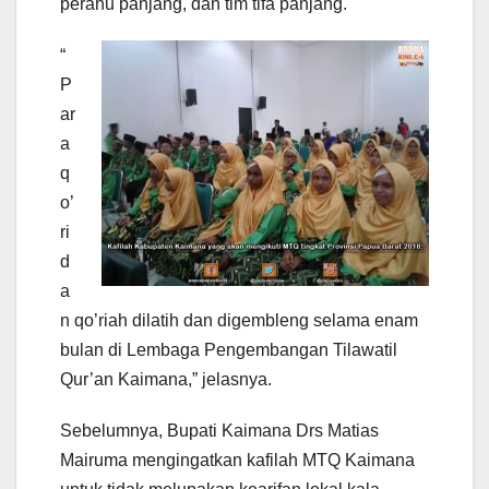
perahu panjang, dan tim tifa panjang.
“
P
ar
a
q
o’
ri
d
a
n qo’riah dilatih dan digembleng selama enam
bulan di Lembaga Pengembangan Tilawatil
Qur’an Kaimana,” jelasnya.
Sebelumnya, Bupati Kaimana Drs Matias
Mairuma mengingatkan kafilah MTQ Kaimana