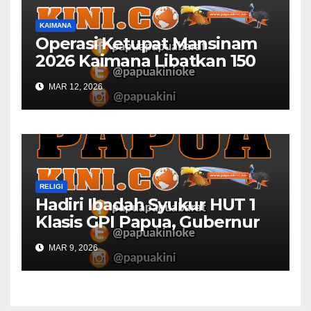
KAIMANA
Operasi Ketupat Mansinam
2026 Kaimana Libatkan 150
Personil Gabungan
MAR 12, 2026
RELIGI
Hadiri Ibadah Syukur HUT 1
Klasis GPI Papua, Gubernur
Papua Barat Ingatkan Peran
MAR 9, 2026
Gereja