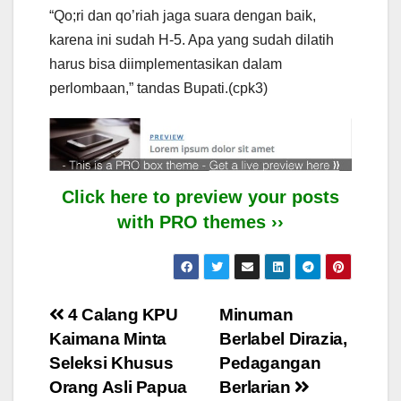
“Qo;ri dan qo’riah jaga suara dengan baik,
karena ini sudah H-5. Apa yang sudah dilatih
harus bisa diimplementasikan dalam
perlombaan,” tandas Bupati.(cpk3)
Click here to preview your posts
with PRO themes ››
Post
4 Calang KPU
Minuman
Kaimana Minta
Berlabel Dirazia,
navigation
Seleksi Khusus
Pedagangan
Orang Asli Papua
Berlarian