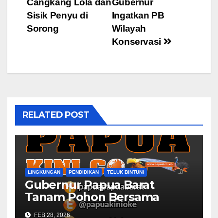
Cangkang Lola dan
Gubernur
Sisik Penyu di
Ingatkan PB
Sorong
Wilayah
Konservasi
RELATED POST
LINGKUNGAN
PENDIDIKAN
TELUK BINTUNI
Gubernur Papua Barat
Tanam Pohon Bersama
Civitas Academica
FEB 28, 2026