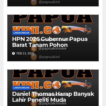
Universitas Muhammadiyah
LINGKUNGAN
HPN 2026 Gubernur Papua
Barat Tanam Pohon
FEB 13, 2026
LINGKUNGAN
Daniel Thomas Harap Banyak
Lahir Peneliti Muda