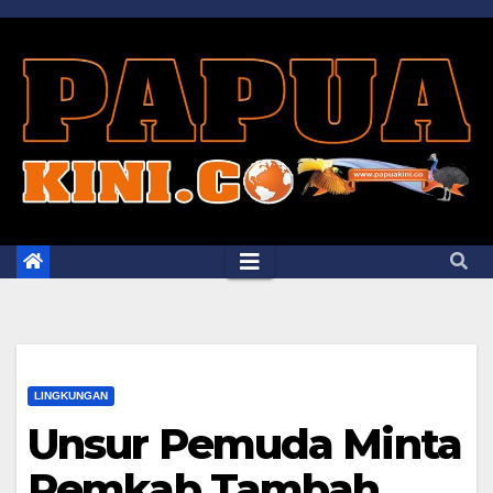
Skip
to
content
LINGKUNGAN
Unsur Pemuda Minta
Pemkab Tambah