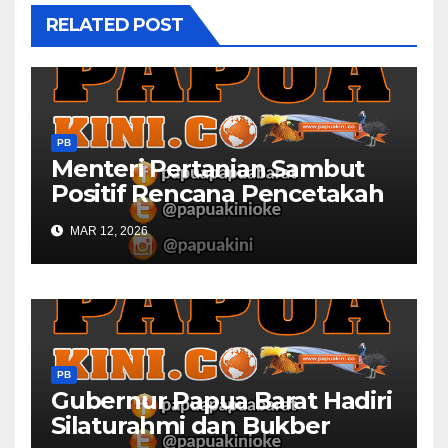
RELATED POST
PB
Menteri Pertanian Sambut
Positif Rencana Pencetakah
Sawah dan Ladang di Papua
MAR 12, 2026
Barat
PB
Gubernur Papua Barat Hadiri
Silaturahmi dan Bukber