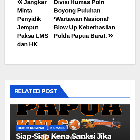
Post
Jangkar
Divisi Humas Polri
Minta
Boyong Puluhan
navigation
Penyidik
‘Wartawan Nasional’
Jemput
Blow Up Keberhasilan
Paksa LMS
Polda Papua Barat.
dan HK
RELATED POST
HUKUM KRIMINAL
KAIMANA
Siap-Siap Kena Sanksi Jika