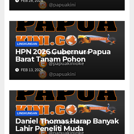
FEB 28, 2026
Universitas Muhammadiyah
LINGKUNGAN
HPN 2026 Gubernur Papua
Barat Tanam Pohon
FEB 13, 2026
LINGKUNGAN
Daniel Thomas Harap Banyak
Lahir Peneliti Muda