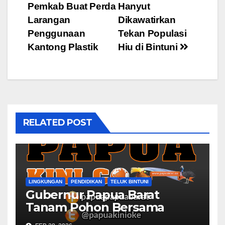
Pemkab Buat Perda
Hanyut
navigation
Larangan
Dikawatirkan
Penggunaan
Tekan Populasi
Kantong Plastik
Hiu di Bintuni
RELATED POST
LINGKUNGAN
PENDIDIKAN
TELUK BINTUNI
Gubernur Papua Barat
Tanam Pohon Bersama
Civitas Academica