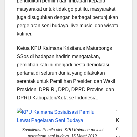
pendidikan pemilih dan imbauan kepada
masyarakat untuk tidak golput itu, masyarakat
juga disuguhkan dengan berbagai pertunjukan
pergelaran seni budaya, live music, dan wisata
kuliner.
Ketua KPU Kaimana Kristianus Maturbongs
SSos di hadapan hadirin mengatakan,
pemilihan kali ini menjadi pesta demokrasi
pertama di seluruh dunia yang dilakukan
serentak untuk Pemilihan Presiden dan Wakil
Presiden, DPR RI, DPD, DPRD Provinsi dan
DPRD Kabupaten/Kota se Indonesia.
“
K
e
Sosialisasi Pemilu oleh KPU Kaimana melalui
pergelaran seni budaya, 16 Maret 2019.
gi