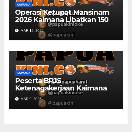
KAIMANA
Operasi Ketupat Mansinam
2026 Kaimana Libatkan 150
Personil Gabungan
MAR 12, 2026
KAIMANA
Peserta BPJS
Ketenagakerjaan Kaimana
Berkurang 53 Persen di 2026
MAR 9, 2026