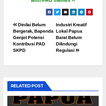
with PRO themes ››
Post
Dinilai Belum
Industri Kreatif
Bergerak, Bapenda
Lokal Papua
navigation
Genjot Potensi
Barat Belum
Kontribusi PAD
Dilindungi
SKPD
Regulasi
RELATED POST