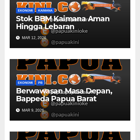
EKONOMI
KAIMANA
Stok BBM Kaimana Aman
Hingga Lebaran
MAR 12, 2026
EKONOMI
PB
Berwawasan Masa Depan,
Bappeda Papua Barat
Konsultasi Publik RKPD 2027
MAR 9, 2026