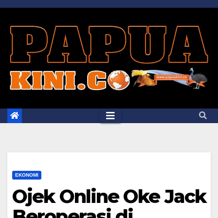
Skip
to
content
EKONOMI
Ojek Online Oke Jack
Beroperasi di