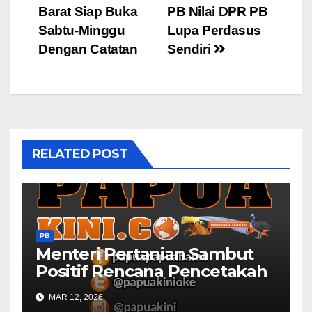
Barat Siap Buka
PB Nilai DPR PB
navigation
Sabtu-Minggu
Lupa Perdasus
Dengan Catatan
Sendiri
RELATED POST
PB
Menteri Pertanian Sambut
Positif Rencana Pencetakah
Sawah dan Ladang di Papua
MAR 12, 2026
Barat