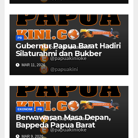
PB
Gubernur Papua Barat Hadiri
Silaturahmi dan Bukber
Bersama DPR RI dan
MAR 11, 2026
Mendagri di IPDN
EKONOMI
PB
Berwawasan Masa Depan,
Bappeda Papua Barat
Konsultasi Publik RKPD 2027
MAR 9, 2026