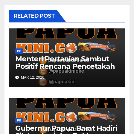
RELATED POST
PB
Menteri Pertanian Sambut
Positif Rencana Pencetakah
Sawah dan Ladang di Papua
MAR 12, 2026
Barat
PB
Gubernur Papua Barat Hadiri