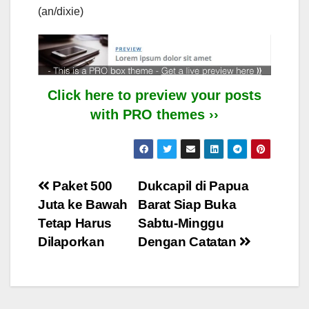
(an/dixie)
Click here to preview your posts
with PRO themes ››
Post
Paket 500
Dukcapil di Papua
Juta ke Bawah
Barat Siap Buka
navigation
Tetap Harus
Sabtu-Minggu
Dilaporkan
Dengan Catatan