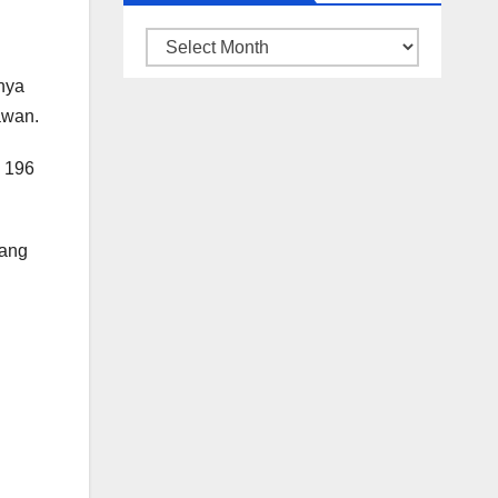
ARSIP
BERITA
nya
awan.
a 196
yang