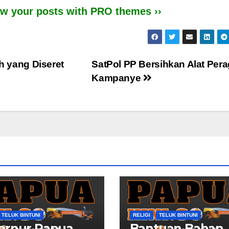
iew your posts with PRO themes ››
ah yang Diseret
SatPol PP Bersihkan Alat Per
Kampanye
TELUK BINTUNI
RELIGI
TELUK BINTUNI
ernur Papua
Bantuan Bahan