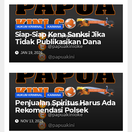
HUKUM KRIMINAL
KAIMANA
Siap-Siap Kena Sanksi Jika
Tidak Publikasikan Dana
Desa
JAN 19, 2026
HUKUM KRIMINAL
KAIMANA
Penjualan Spiritus Harus Ada
Rekomendasi Polsek
Kaimana
NOV 13, 2025