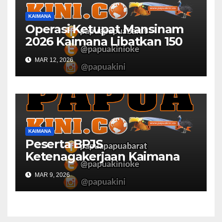
KAIMANA
Operasi Ketupat Mansinam
2026 Kaimana Libatkan 150
Personil Gabungan
MAR 12, 2026
KAIMANA
Peserta BPJS
Ketenagakerjaan Kaimana
Berkurang 53 Persen di 2026
MAR 9, 2026