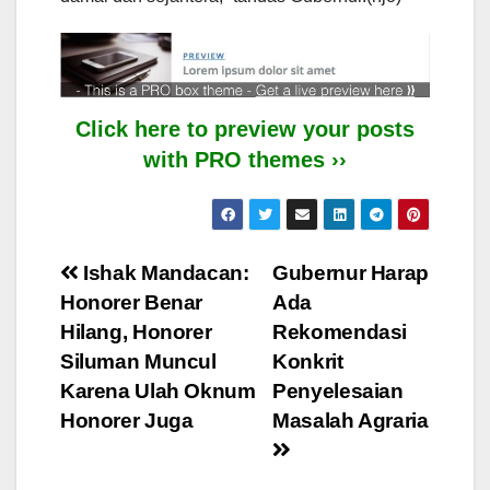
Click here to preview your posts
with PRO themes ››
Post
Ishak Mandacan:
Gubernur Harap
Honorer Benar
Ada
navigation
Hilang, Honorer
Rekomendasi
Siluman Muncul
Konkrit
Karena Ulah Oknum
Penyelesaian
Honorer Juga
Masalah Agraria