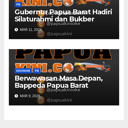
PB
Gubernur Papua Barat Hadiri
Silaturahmi dan Bukber
Bersama DPR RI dan
MAR 11, 2026
Mendagri di IPDN
EKONOMI
PB
Berwawasan Masa Depan,
Bappeda Papua Barat
Konsultasi Publik RKPD 2027
MAR 9, 2026