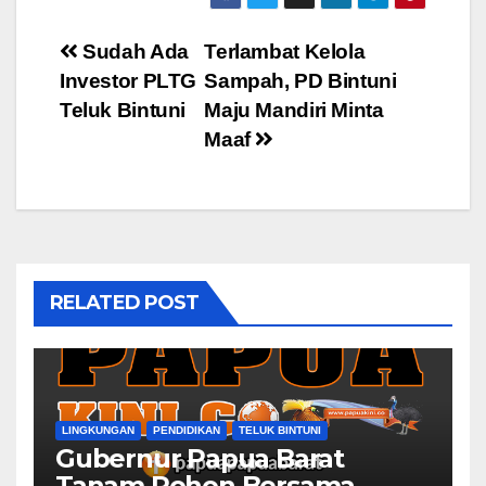
Post
Sudah Ada
Terlambat Kelola
Investor PLTG
Sampah, PD Bintuni
navigation
Teluk Bintuni
Maju Mandiri Minta
Maaf
RELATED POST
LINGKUNGAN
PENDIDIKAN
TELUK BINTUNI
Gubernur Papua Barat
Tanam Pohon Bersama