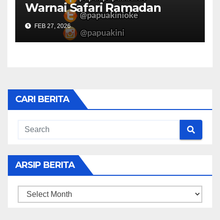
Warnai Safari Ramadan
Papua Barat
FEB 27, 2026
CARI BERITA
ARSIP BERITA
ARSIP
BERITA