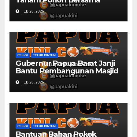
Civitas Academica
FEB 28, 2026
Universitas Muhammadiyah
RELIGI
TELUK BINTUNI
Gubernur Papua Barat Janji
Bantu Pembangunan Masjid
Al Maun Bintuni
FEB 28, 2026
RELIGI
TELUK BINTUNI
Bantuan Bahan Pokok