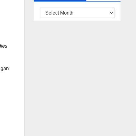
ARSIP
BERITA
dies
ngan