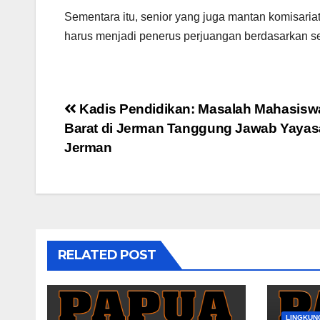
Sementara itu, senior yang juga mantan komisari
harus menjadi penerus perjuangan berdasarkan sema
Post
Kadis Pendidikan: Masalah Mahasisw
Barat di Jerman Tanggung Jawab Yaya
navigation
Jerman
RELATED POST
LINGKUN