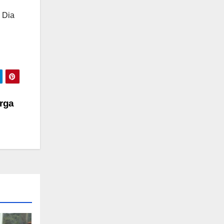
 Dia
arga