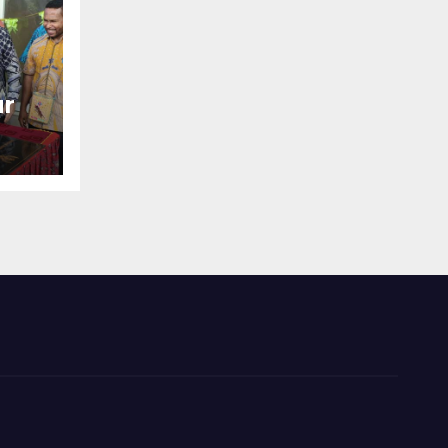
ur
tan