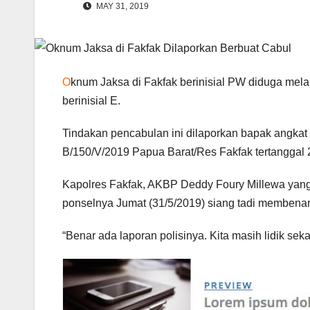
MAY 31, 2019
O
knum Jaksa di Fakfak berinisial PW diduga mel
berinisial E.
Tindakan pencabulan ini dilaporkan bapak angkat 
B/150/V/2019 Papua Barat/Res Fakfak tertanggal 
Kapolres Fakfak, AKBP Deddy Foury Millewa yang 
ponselnya Jumat (31/5/2019) siang tadi membenar
“Benar ada laporan polisinya. Kita masih lidik sek