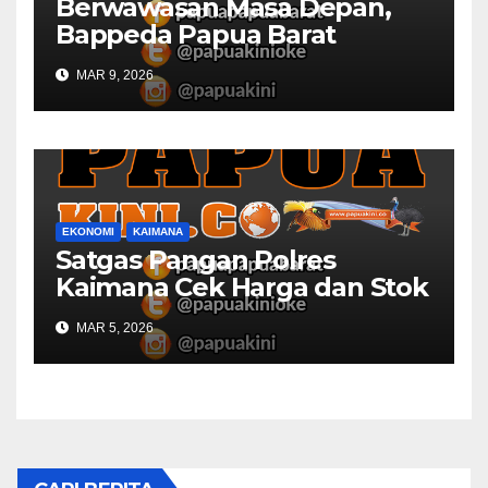
Berwawasan Masa Depan,
Bappeda Papua Barat
Konsultasi Publik RKPD 2027
MAR 9, 2026
EKONOMI
KAIMANA
Satgas Pangan Polres
Kaimana Cek Harga dan Stok
Bapok di Pasar
MAR 5, 2026