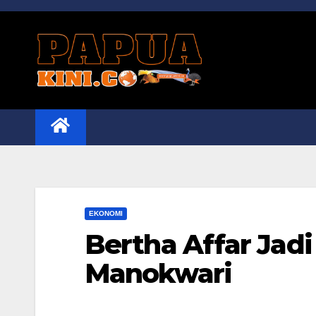
Skip
to
content
EKONOMI
Bertha Affar Ja
Manokwari