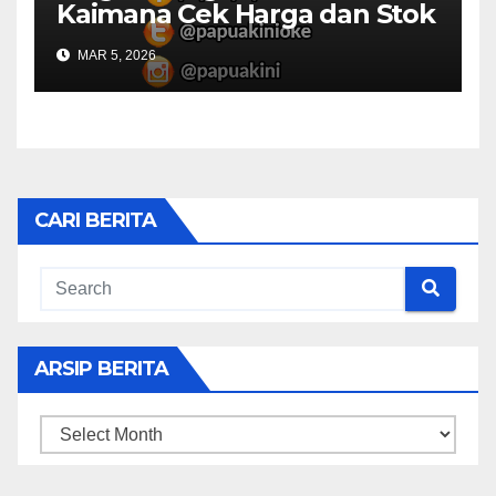
Kaimana Cek Harga dan Stok
Bapok di Pasar
MAR 5, 2026
CARI BERITA
ARSIP BERITA
ARSIP
BERITA