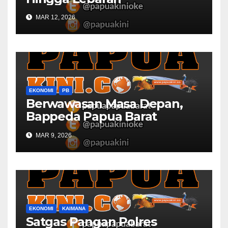
MAR 12, 2026
EKONOMI
PB
Berwawasan Masa Depan,
Bappeda Papua Barat
Konsultasi Publik RKPD 2027
MAR 9, 2026
EKONOMI
KAIMANA
Satgas Pangan Polres