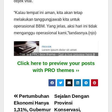
objek vital.
“Kalau tempat ini aman, kita akan tetap
melakukan tanggungjawab kita untuk
operasional BBM. Yang jelas, aksi hari ini tidak
menganggu operasional kami,”tandasnya.(njo)
Click here to preview your posts
with PRO themes ››
Post
Pertumbuhan
Sejalan Dengan
Ekonomi Hanya
Provinsi
navigation
1,31%, Gubernur
Konservasi,