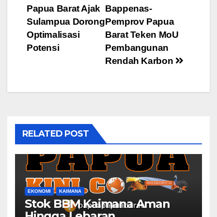
Papua Barat Ajak
Bappenas-
Sulampua Dorong
Pemprov Papua
Optimalisasi
Barat Teken MoU
Potensi
Pembangunan
Rendah Karbon
RELATED POST
EKONOMI
KAIMANA
Stok BBM Kaimana Aman
Hingga Lebaran