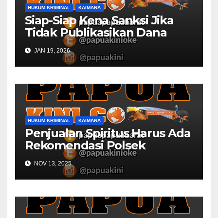
HUKUM KRIMINAL
KAIMANA
Siap-Siap Kena Sanksi Jika
Tidak Publikasikan Dana
Desa
JAN 19, 2026
HUKUM KRIMINAL
KAIMANA
Penjualan Spiritus Harus Ada
Rekomendasi Polsek
Kaimana
NOV 13, 2025