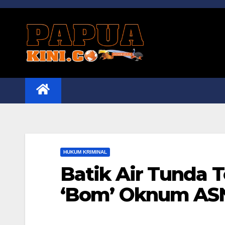
Skip
to
content
HUKUM KRIMINAL
Batik Air Tunda 
‘Bom’ Oknum AS