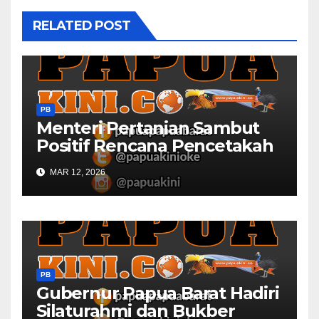
RELATED POST
PB
Menteri Pertanian Sambut
Positif Rencana Pencetakah
Sawah dan Ladang di Papua
MAR 12, 2026
Barat
PB
Gubernur Papua Barat Hadiri
Silaturahmi dan Bukber