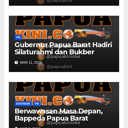
PB
Gubernur Papua Barat Hadiri
Silaturahmi dan Bukber
Bersama DPR RI dan
MAR 11, 2026
Mendagri di IPDN
EKONOMI
PB
Berwawasan Masa Depan,
Bappeda Papua Barat
Konsultasi Publik RKPD 2027