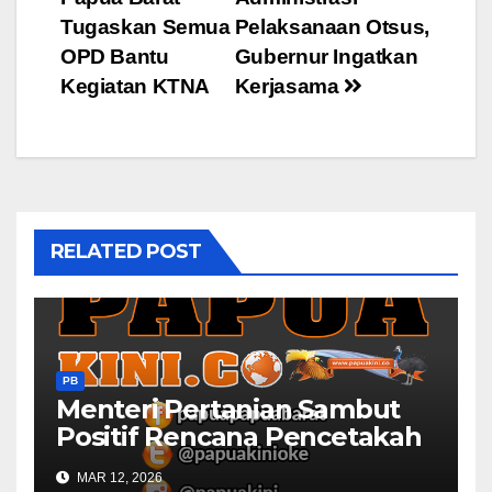
navigation
Tugaskan Semua
Pelaksanaan Otsus,
OPD Bantu
Gubernur Ingatkan
Kegiatan KTNA
Kerjasama
RELATED POST
PB
Menteri Pertanian Sambut
Positif Rencana Pencetakah
Sawah dan Ladang di Papua
MAR 12, 2026
Barat