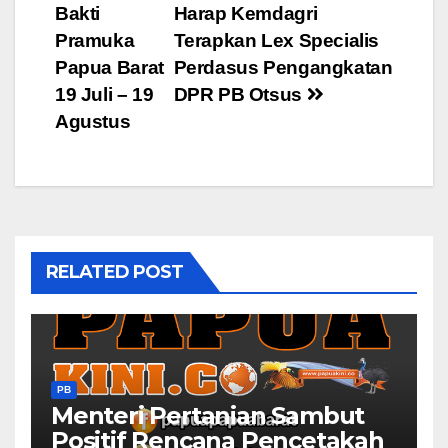
Bakti
Harap Kemdagri
navigation
Pramuka
Terapkan Lex Specialis
Papua Barat
Perdasus Pengangkatan
19 Juli – 19
DPR PB Otsus
Agustus
RELATED POST
PB
Menteri Pertanian Sambut
Positif Rencana Pencetakah