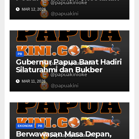
Sawah dan Ladang di Papua
MAR 12, 2026
Barat
PB
Gubernur Papua Barat Hadiri
Silaturahmi dan Bukber
Bersama DPR RI dan
MAR 11, 2026
Mendagri di IPDN
EKONOMI
PB
Berwawasan Masa Depan,