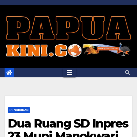
Skip
to
content
PENDIDIKAN
Dua Ruang SD Inpres
23 Mupi Manokwari