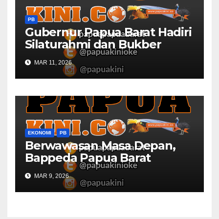
PB
Gubernur Papua Barat Hadiri
Silaturahmi dan Bukber
Bersama DPR RI dan
MAR 11, 2026
Mendagri di IPDN
EKONOMI
PB
Berwawasan Masa Depan,
Bappeda Papua Barat
Konsultasi Publik RKPD 2027
MAR 9, 2026